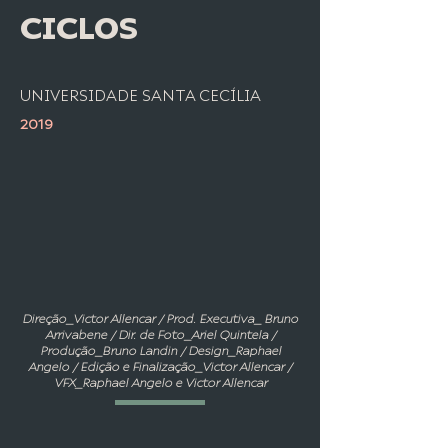
CICLOS
UNIVERSIDADE SANTA CECÍLIA
2019
Direção_Victor Allencar / Prod. Executiva_ Bruno
Arrivabene / Dir. de Foto_Ariel Quintela /
Produção_Bruno Landin / Design_Raphael
Angelo / Edição e Finalização_Victor Allencar /
VFX_Raphael Angelo e Victor Allencar