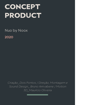
CONCEPT
PRODUCT
Nuo by Noox
2020
Criação_Dois Pontos / Direção, Montagem e
Sound Design_ Bruno Arrivabene / Motion
3D_Maurício Oliveira