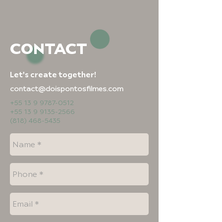
CONTACT
Let's create together!
contact@doispontosfilmes.com
+55 13 9 9787-0512
+55 13 9 9135-2566
(818) 468-5435