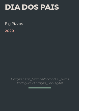
DIA DOS PAIS
Big Pizzas
2020
Direção e Pós_Victor Allencar / DP_Lucas
Rodrigues / Locução_Loc Digital