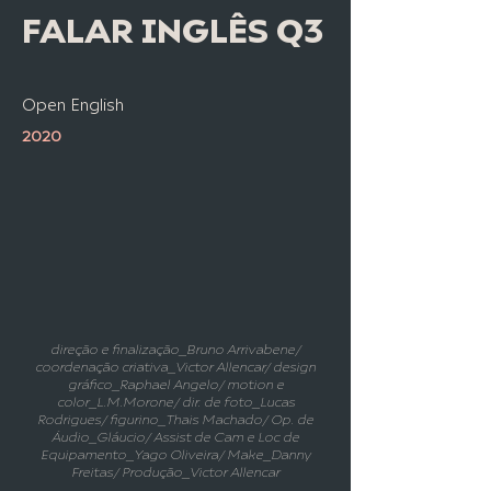
FALAR INGLÊS Q3
Open English
2020
direção e finalização_Bruno Arrivabene/
coordenação criativa_Victor Allencar/ design
gráfico_Raphael Angelo/ motion e
color_L.M.Morone/ dir. de foto_Lucas
Rodrigues/ figurino_Thais Machado/ Op. de
Áudio_Gláucio/ Assist de Cam e Loc de
Equipamento_Yago Oliveira/ Make_Danny
Freitas/ Produção_Victor Allencar